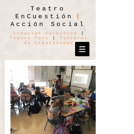
Teatro
|
EnCuestión
Acción Social
Creación colectiva
|
Teatro foro
|
Talleres
de creatividad